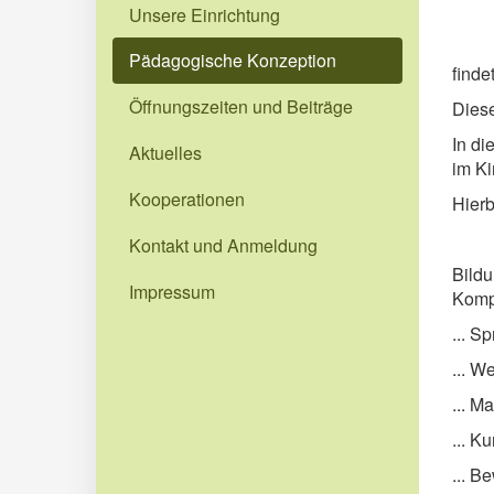
Unsere Einrichtung
Pädagogische Konzeption
finde
Öffnungszeiten und Beiträge
Diese
In di
Aktuelles
im Ki
Kooperationen
Hierb
Kontakt und Anmeldung
Bildu
Impressum
Komp
... S
... W
... M
... K
... B