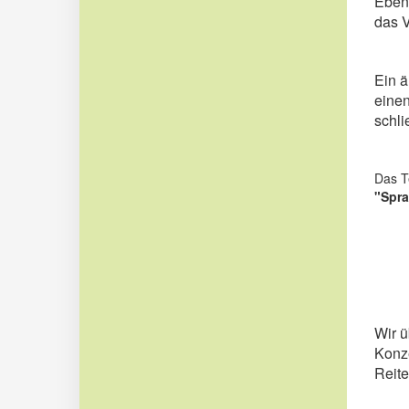
Ebens
das V
Ein ä
einen
schli
Das T
"Spra
Wir ü
Konz
Reite